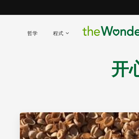
哲学
程式
开