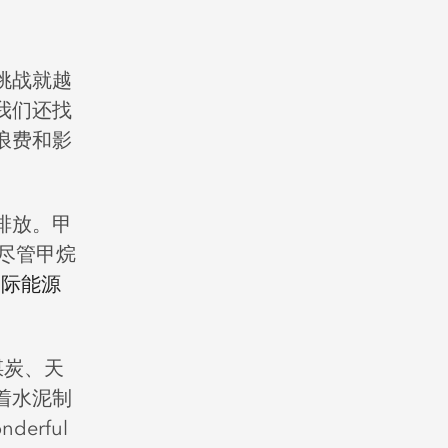
挑战就越
我们还找
浪费和影
排放。甲
尽管甲烷
国际能源
煤炭、天
着水泥制
rful