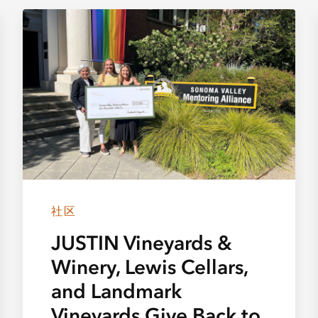
社区
JUSTIN Vineyards &
Winery, Lewis Cellars,
and Landmark
Vineyards Give Back to