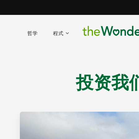
哲学
程式
投资我