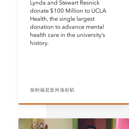
Lynda and Stewart Resnick
donate $100 Million to UCLA
Health, the single largest
donation to advance mental
health care in the university’s
history.
加利福尼亚州洛杉矶