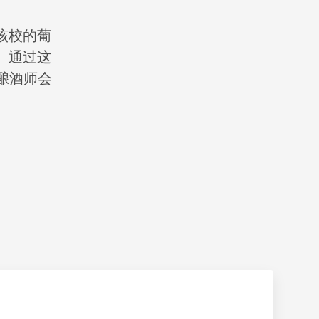
该校的葡
。通过这
代酿酒师会