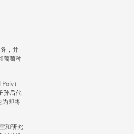
酒业务，并
和葡萄种
Poly）
子孙后代
尔也为即将
装室和研究