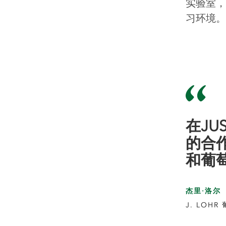
实验室，
习环境。
在JUST
的合
和葡
杰里·洛尔
J. LOH